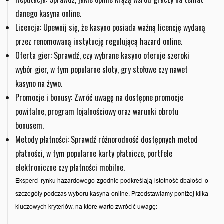
danego kasyna online.
Licencja: Upewnij się, że kasyno posiada ważną licencję wydaną
przez renomowaną instytucję regulującą hazard online.
Oferta gier: Sprawdź, czy wybrane kasyno oferuje szeroki
wybór gier, w tym popularne sloty, gry stołowe czy nawet
kasyno na żywo.
Promocje i bonusy: Zwróć uwagę na dostępne promocje
powitalne, program lojalnościowy oraz warunki obrotu
bonusem.
Metody płatności: Sprawdź różnorodność dostępnych metod
płatności, w tym popularne karty płatnicze, portfele
elektroniczne czy płatności mobilne.
Eksperci rynku hazardowego zgodnie podkreślają istotność dbałości o
szczegóły podczas wyboru kasyna online. Przedstawiamy poniżej kilka
kluczowych kryteriów, na które warto zwrócić uwagę: