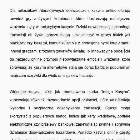
Dla miłośników interaktywnych doświadczeń, kasyna online oferują
również gry z żywymi krupierami, które dostarczają realistyczne
wrażenia z gry w tradycyjnym kasynie. Dzięki nowoczesnej technologii
transmisji na żywo, gracze mogą uczestniczyć w grach takich jak
blackjack czy bakarat, komunikując się z profesjonalnymi krupierami i
innymi graczami z różnych zakątków świata. To innowacyjne podejście
do hazardu online przynosi niepowtarzalne emocje i wrażenia, które
sprawiają, że kasyna internetowe stają się coraz bardziej popularnym
miejscem rozrywki dla wielu entuzjastów hazardu.
Wirtualne kasyna, takie jak renomowana marka “Indigo Kasyno”,
zapewniają również różnorodność opcji płatności, które umożliwiają
wygodne i bezpieczne dokonywanie transakcji. Gracze mogą
skorzystać z popularnych metod, takich jak karty kredytowe, portfele
elektroniczne czy przelewy bankowe, zapewniając płynne i sprawnie
działające doświadczenie hazardowe. Ponadto kasyna online często