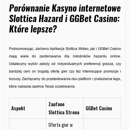
Porównanie Kasyno internetowe
Slottica Hazard i GGBet Casino:
Które lepsze?
Podsumowując, zarówno Aplikacja Slottica Wideo, jak i GGBet Casino
mają wiele do zaoferowania dla miłośników hazardu online.
Ostateczny wybór zależy od indywidualnych preferencji gracza, czy
bardziej ceni on bogatą ofertę gier czy też interesujące promocje i
bonusy. Zachęcamy do przetestowania obu platform i znalezienia tego,
które najlepiej spełnia Twoje oczekiwania.
Zaufane
Aspekt
GGBet Casino
Slottica Strona
Oferta gier w