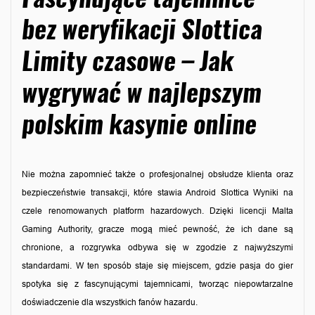
bez weryfikacji Slottica
Limity czasowe – Jak
wygrywać w najlepszym
polskim kasynie online
Nie można zapomnieć także o profesjonalnej obsłudze klienta oraz
bezpieczeństwie transakcji, które stawia Android Slottica Wyniki na
czele renomowanych platform hazardowych. Dzięki licencji Malta
Gaming Authority, gracze mogą mieć pewność, że ich dane są
chronione, a rozgrywka odbywa się w zgodzie z najwyższymi
standardami. W ten sposób staje się miejscem, gdzie pasja do gier
spotyka się z fascynującymi tajemnicami, tworząc niepowtarzalne
doświadczenie dla wszystkich fanów hazardu.