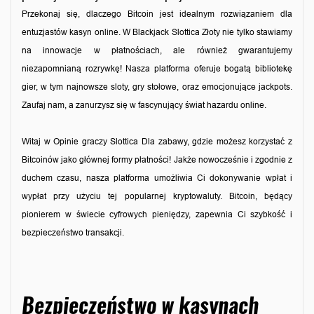
Przekonaj się, dlaczego Bitcoin jest idealnym rozwiązaniem dla
entuzjastów kasyn online. W Blackjack Slottica Złoty nie tylko stawiamy
na innowacje w płatnościach, ale również gwarantujemy
niezapomnianą rozrywkę! Nasza platforma oferuje bogatą bibliotekę
gier, w tym najnowsze sloty, gry stołowe, oraz emocjonujące jackpots.
Zaufaj nam, a zanurzysz się w fascynujący świat hazardu online.
Witaj w Opinie graczy Slottica Dla zabawy, gdzie możesz korzystać z
Bitcoinów jako głównej formy płatności! Jakże nowocześnie i zgodnie z
duchem czasu, nasza platforma umożliwia Ci dokonywanie wpłat i
wypłat przy użyciu tej popularnej kryptowaluty. Bitcoin, będący
pionierem w świecie cyfrowych pieniędzy, zapewnia Ci szybkość i
bezpieczeństwo transakcji.
Bezpieczeństwo w kasynach