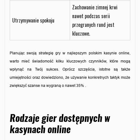
Zachowanie zimnej krwi
nawet podczas serii
Utrzymywanie spokoju
przegranych rund jest
kluczowe.
Planując swoją strategię gry w najlepszym polskim kasynie online,
warto mieć świadomość kilku kluczowych czynników, które mogą
wpłynąć na Twój sukces. Oprócz szczęścia, istotne są także
umiejętności oraz dowiedziono, że używanie konkretnych taktyk może
zwiększyć szanse na wygraną o nawet 35% .
Rodzaje gier dostępnych w
kasynach online