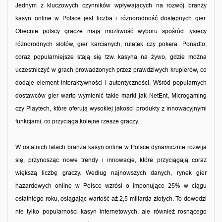
Jednym z kluczowych czynników wpływających na rozwój branży
kasyn online w Polsce jest liczba i różnorodność dostępnych gier.
Obecnie polscy gracze mają możliwość wyboru spośród tysięcy
różnorodnych slotów, gier karcianych, ruletek czy pokera. Ponadto,
coraz popularniejsze stają się tzw. kasyna na żywo, gdzie można
uczestniczyć w grach prowadzonych przez prawdziwych krupierów, co
dodaje element interaktywności i autentyczności. Wśród popularnych
dostawców gier warto wymienić takie marki jak NetEnt, Microgaming
czy Playtech, które oferują wysokiej jakości produkty z innowacyjnymi
funkcjami, co przyciąga kolejne rzesze graczy.
W ostatnich latach branża kasyn online w Polsce dynamicznie rozwija
się, przynosząc nowe trendy i innowacje, które przyciągają coraz
większą liczbę graczy. Według najnowszych danych, rynek gier
hazardowych online w Polsce wzrósł o imponujące 25% w ciągu
ostatniego roku, osiągając wartość aż 2,5 miliarda złotych. To dowodzi
nie tylko popularności kasyn internetowych, ale również rosnącego