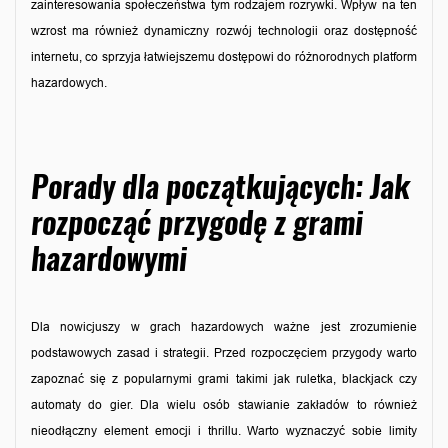
zainteresowania społeczeństwa tym rodzajem rozrywki. Wpływ na ten
wzrost ma również dynamiczny rozwój technologii oraz dostępność
internetu, co sprzyja łatwiejszemu dostępowi do różnorodnych platform
hazardowych.
Porady dla początkujących: Jak
rozpocząć przygodę z grami
hazardowymi
Dla nowicjuszy w grach hazardowych ważne jest zrozumienie
podstawowych zasad i strategii. Przed rozpoczęciem przygody warto
zapoznać się z popularnymi grami takimi jak ruletka, blackjack czy
automaty do gier. Dla wielu osób stawianie zakładów to również
nieodłączny element emocji i thrillu. Warto wyznaczyć sobie limity