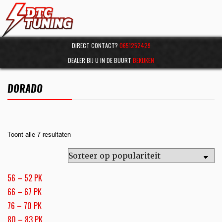
DIRECT CONTACT?
0651252429
DEALER BIJ U IN DE BUURT
BEKIJKEN
DORADO
Toont alle 7 resultaten
56 – 52 PK
66 – 67 PK
76 – 70 PK
80 – 83 PK