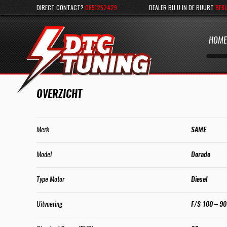
DIRECT CONTACT?
0651252429
DEALER BIJ U IN DE BUURT
BEKI
HOME
OVERZICHT
Merk
SAME
Model
Dorado
Type Motor
Diesel
Uitvoering
F/S 100 – 90