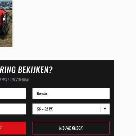
RING BEKIJKEN?
ENSTE UITVOERING
56 – 52 PK
T
NIEUWE CHECK