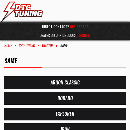
DIRECT CONTACT?
0651252429
DEALER BIJ U IN DE BUURT
BEKIJKEN
HOME
CHIPTUNING
TRACTOR
SAME
SAME
ARGON CLASSIC
DORADO
EXPLORER
IRON