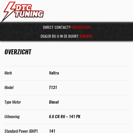
DIRECT CONTACT?
0651252429
DEALER BIJ U IN DE BUURT
BEKIJKEN
OVERZICHT
Merk
Valtra
Model
T131
Type Motor
Diesel
Uitvoering
6.6 CR R6 – 141 PK
Standard Power (BHP)
141