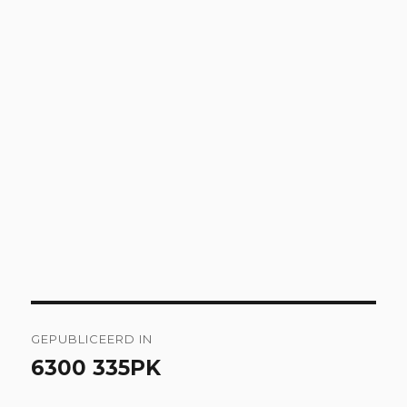
Bericht
GEPUBLICEERD IN
navigatie
6300 335PK