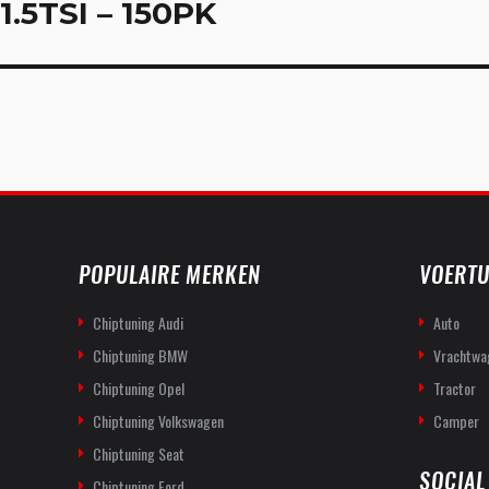
navigatie
1.5TSI – 150PK
POPULAIRE MERKEN
VOERTU
Chiptuning Audi
Auto
Chiptuning BMW
Vrachtwa
Chiptuning Opel
Tractor
Chiptuning Volkswagen
Camper
Chiptuning Seat
SOCIAL
Chiptuning Ford