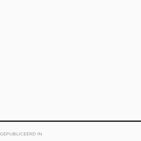
Bericht
GEPUBLICEERD IN