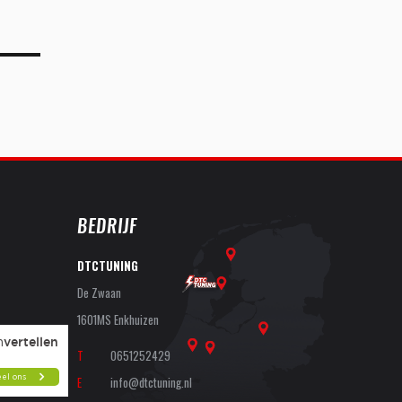
BEDRIJF
DTCTUNING
De Zwaan
1601MS Enkhuizen
T
0651252429
E
info@dtctuning.nl