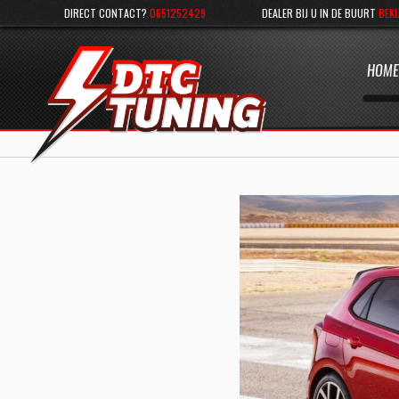
DIRECT CONTACT?
0651252429
DEALER BIJ U IN DE BUURT
BEKI
HOME