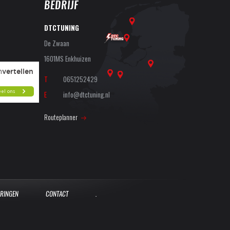
BEDRIJF
DTCTUNING
De Zwaan
1601MS Enkhuizen
T
0651252429
E
info@dtctuning.nl
Routeplanner
ARINGEN
CONTACT
.