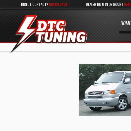
DIRECT CONTACT?
0651252429
DEALER BIJ U IN DE BUURT
BEKI
HOME