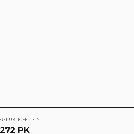
Bericht
GEPUBLICEERD IN
navigatie
272 PK