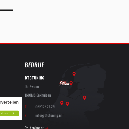
BEDRIJF
DTCTUNING
De Zwaan
1601MS Enkhuizen
T
0651252429
E
info@dtctuning.nl
Routeplanner