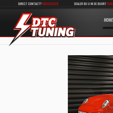
DIRECT CONTACT?
0651252429
DEALER BIJ U IN DE BUURT
BEKI
HOME