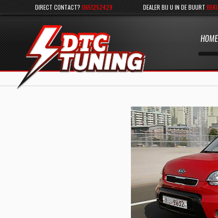
DIRECT CONTACT?
0651252429
DEALER BIJ U IN DE BUURT
BEKI
HOME