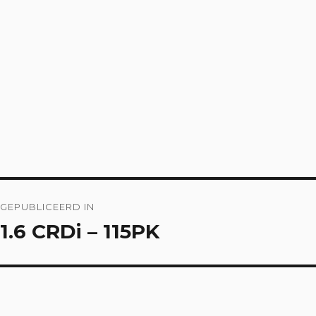
Bericht
GEPUBLICEERD IN
navigatie
1.6 CRDi – 115PK