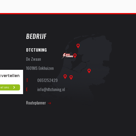
BEDRIJF
DTCTUNING
De Zwaan
1601MS Enkhuizen
T
0651252429
E
info@dtctuning.nl
Routeplanner