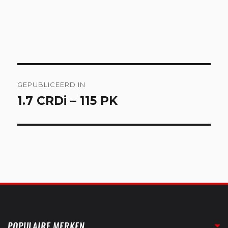
Bericht
GEPUBLICEERD IN
navigatie
1.7 CRDi – 115 PK
POPULAIRE MERKEN