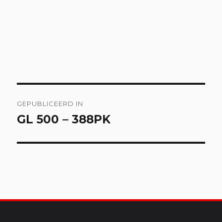
Bericht
GEPUBLICEERD IN
navigatie
GL 500 – 388PK