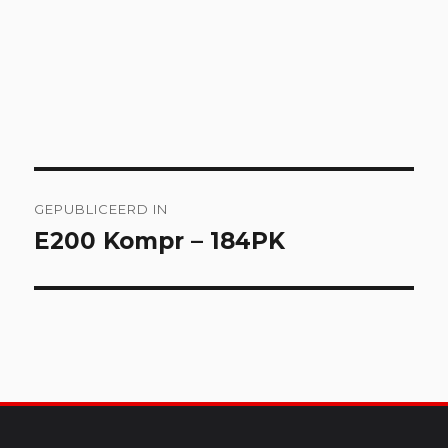
Bericht
GEPUBLICEERD IN
navigatie
E200 Kompr – 184PK