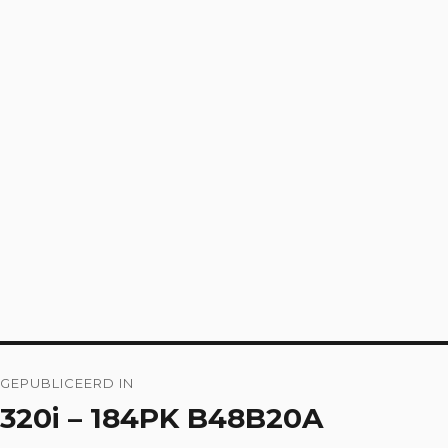
Bericht
GEPUBLICEERD IN
navigatie
320i – 184PK B48B20A