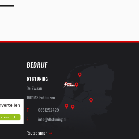
BEDRIJF
DTCTUNING
De Zwaan
1601MS Enkhuizen
T
0651252429
E
info@dtctuning.nl
Routeplanner