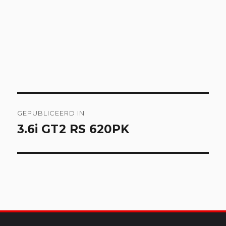
Bericht
GEPUBLICEERD IN
navigatie
3.6i GT2 RS 620PK