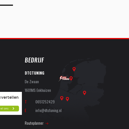
BEDRIJF
DTCTUNING
De Zwaan
1601MS Enkhuizen
T
0651252429
E
info@dtctuning.nl
Routeplanner