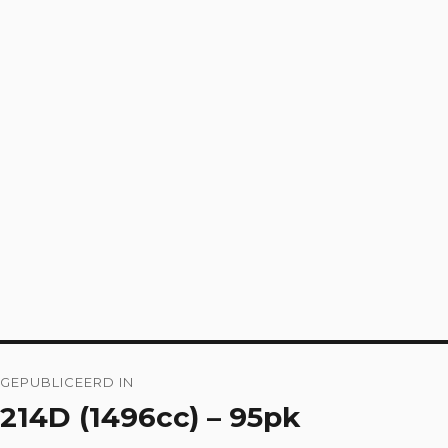
Bericht
GEPUBLICEERD IN
navigatie
214D (1496cc) – 95pk