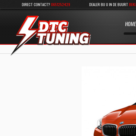
DIRECT CONTACT?
0651252429
DEALER BIJ U IN DE BUURT
BEKI
HOME