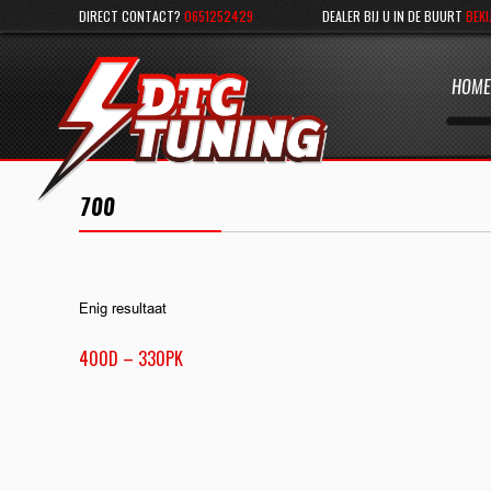
DIRECT CONTACT?
0651252429
DEALER BIJ U IN DE BUURT
BEKI
HOME
700
Enig resultaat
400D – 330PK