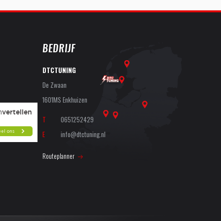
BEDRIJF
DTCTUNING
De Zwaan
1601MS Enkhuizen
T
0651252429
E
info@dtctuning.nl
Routeplanner