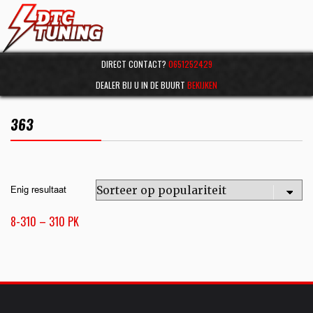
DIRECT CONTACT?
0651252429
DEALER BIJ U IN DE BUURT
BEKIJKEN
363
Enig resultaat
8-310 – 310 PK