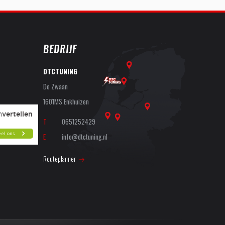
BEDRIJF
DTCTUNING
De Zwaan
1601MS Enkhuizen
T
0651252429
E
info@dtctuning.nl
Routeplanner