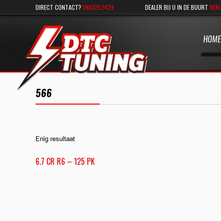
DIRECT CONTACT?
0651252429
DEALER BIJ U IN DE BUURT
BEKI
HOME
566
Enig resultaat
6.7 CR R6 – 125 PK