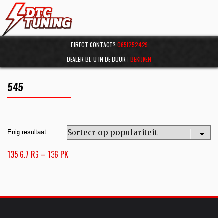
DIRECT CONTACT?
0651252429
DEALER BIJ U IN DE BUURT
BEKIJKEN
545
Enig resultaat
135 6.7 R6 – 136 PK