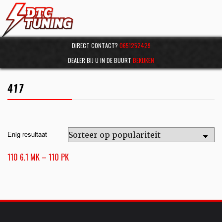
DIRECT CONTACT?
0651252429
DEALER BIJ U IN DE BUURT
BEKIJKEN
417
Enig resultaat
110 6.1 MK – 110 PK