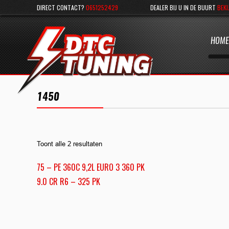
DIRECT CONTACT?
0651252429
DEALER BIJ U IN DE BUURT
BEKI
HOME
1450
Toont alle 2 resultaten
75 – PE 360C 9,2L EURO 3 360 PK
9.0 CR R6 – 325 PK