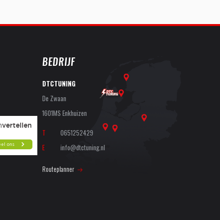
BEDRIJF
DTCTUNING
De Zwaan
1601MS Enkhuizen
T
0651252429
E
info@dtctuning.nl
Routeplanner