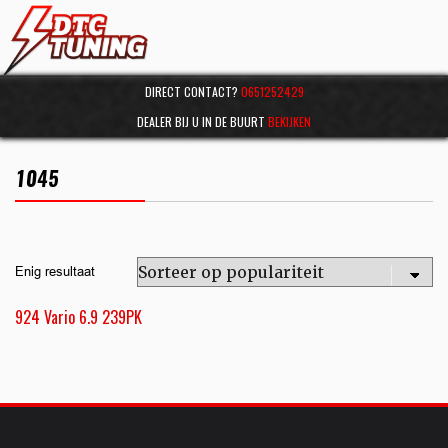
DIRECT CONTACT?
0651252429
DEALER BIJ U IN DE BUURT
BEKIJKEN
1045
Enig resultaat
924 Vario 6.9 239PK