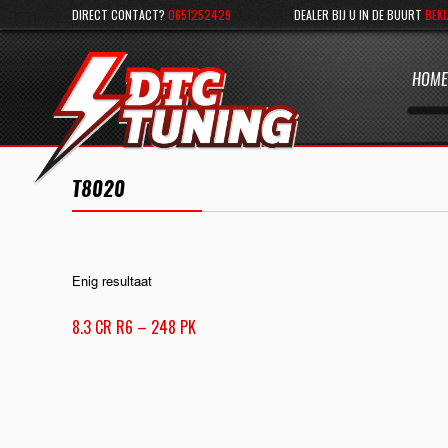
DIRECT CONTACT?
0651252429
DEALER BIJ U IN DE BUURT
BEKI
HOME
T8020
Enig resultaat
8.3 CR R6 – 248 PK