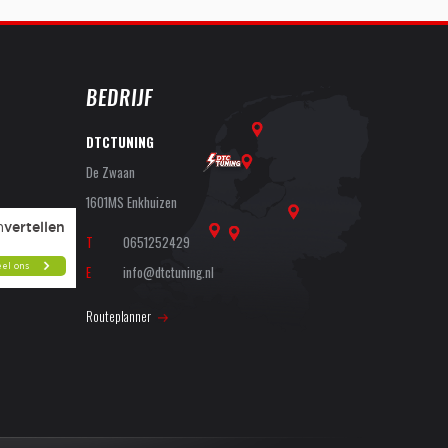
BEDRIJF
DTCTUNING
De Zwaan
1601MS Enkhuizen
T
0651252429
E
info@dtctuning.nl
Routeplanner