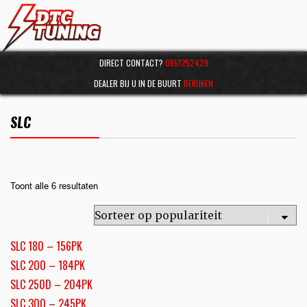
DIRECT CONTACT?
0651252429
DEALER BIJ U IN DE BUURT
BEKIJKEN
SLC
Toont alle 6 resultaten
SLC 180 – 156PK
SLC 200 – 184PK
SLC 250D – 204PK
SLC 300 – 245PK