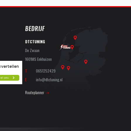
BEDRIJF
DTCTUNING
De Zwaan
1601MS Enkhuizen
T
0651252429
E
info@dtctuning.nl
Routeplanner