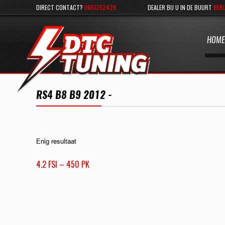
DIRECT CONTACT?
0651252429
DEALER BIJ U IN DE BUURT
BEKI
HOME
RS4 B8 B9 2012 -
Enig resultaat
4.2 FSI – 450 PK