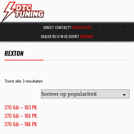
DIRECT CONTACT?
0651252429
DEALER BIJ U IN DE BUURT
BEKIJKEN
REXTON
Toont alle 3 resultaten
270 Xdi – 163 PK
270 Xdi – 165 PK
270 Xdi – 186 PK