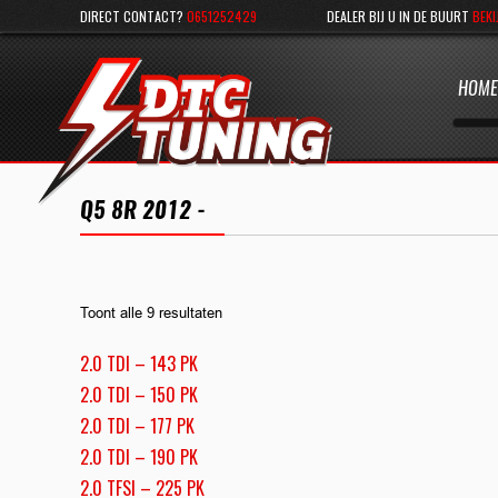
DIRECT CONTACT?
0651252429
DEALER BIJ U IN DE BUURT
BEKI
HOME
Q5 8R 2012 -
Toont alle 9 resultaten
2.0 TDI – 143 PK
2.0 TDI – 150 PK
2.0 TDI – 177 PK
2.0 TDI – 190 PK
2.0 TFSI – 225 PK