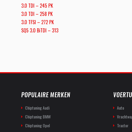
3.0 TDI – 245 PK
3.0 TDI – 258 PK
3.0 TFSI – 272 PK
SQ5 3.0 BiTDI – 313
POPULAIRE MERKEN
VOERTU
Chiptuning Audi
Auto
Chiptuning BMW
Vrachtwa
Chiptuning Opel
Tractor