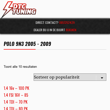
DIRECT CONTACT?
0651252429
DEALER BIJ U IN DE BUURT
BEKIJKEN
POLO 9N3 2005 - 2009
Toont alle 10 resultaten
1.4 16v – 100 PK
1.4 FSI 16V – 85
1.4 TDI – 70 PK
1.4 TDI – 80 PK