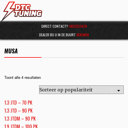
DIRECT CONTACT?
0651252429
DEALER BIJ U IN DE BUURT
BEKIJKEN
MUSA
Toont alle 4 resultaten
1.3 JTD – 70 PK
1.3 JTD – 90 PK
1.3 JTDM – 90 PK
1.9 JTDM – 100 PK