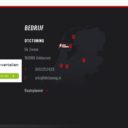
BEDRIJF
DTCTUNING
De Zwaan
1601MS Enkhuizen
T
0651252429
E
info@dtctuning.nl
Routeplanner