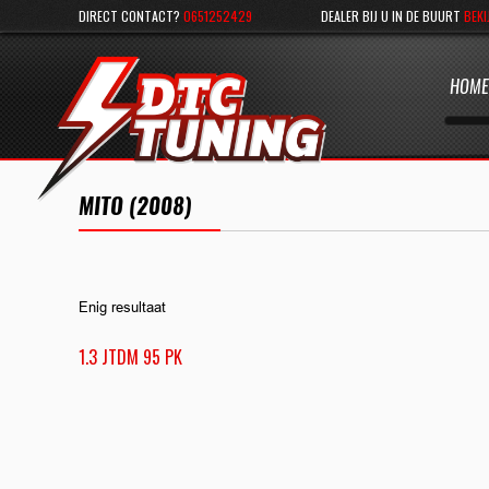
DIRECT CONTACT?
0651252429
DEALER BIJ U IN DE BUURT
BEKI
HOME
MITO (2008)
Enig resultaat
1.3 JTDM 95 PK