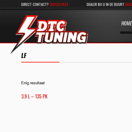
DIRECT CONTACT?
0651252429
DEALER BIJ U IN DE BUURT
BEKI
HOME
LF
Enig resultaat
3.9 L – 135 PK