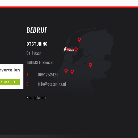
BEDRIJF
DTCTUNING
De Zwaan
1601MS Enkhuizen
T
0651252429
E
info@dtctuning.nl
Routeplanner