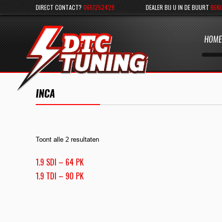
DIRECT CONTACT?
0651252429
DEALER BIJ U IN DE BUURT
BEKI
HOME
INCA
Toont alle 2 resultaten
1.9 SDI – 64 PK
1.9 TDI – 90 PK