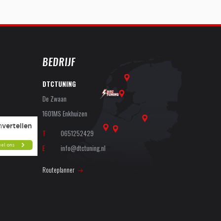
BEDRIJF
DTCTUNING
De Zwaan
1601MS Enkhuizen
T
0651252429
E
info@dtctuning.nl
Routeplanner