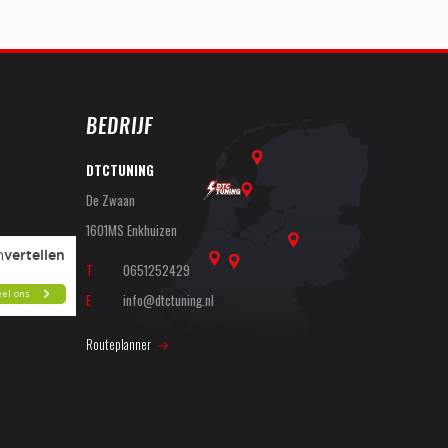
BEDRIJF
DTCTUNING
De Zwaan
1601MS Enkhuizen
T
0651252429
E
info@dtctuning.nl
Routeplanner