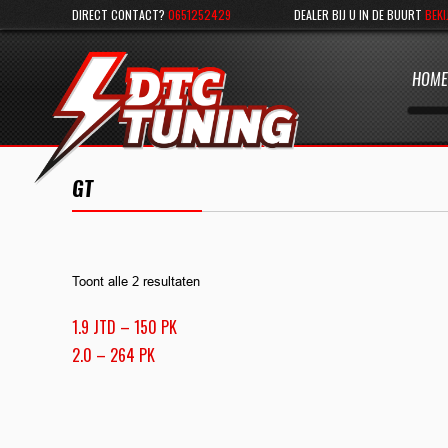
DIRECT CONTACT?
0651252429
DEALER BIJ U IN DE BUURT
BEKI
HOME
GT
Toont alle 2 resultaten
1.9 JTD – 150 PK
2.0 – 264 PK