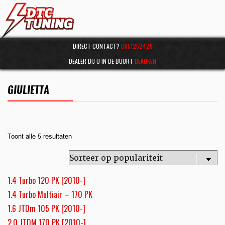
DIRECT CONTACT?
0651252429
DEALER BIJ U IN DE BUURT
BEKIJKEN
GIULIETTA
Toont alle 5 resultaten
1.4 Turbo 120 PK [2010-]
1.4 Turbo Multiair – 170 PK
1.6 JTDm 105 PK [2010-]
2.0 JTDM 170 PK [2010-]