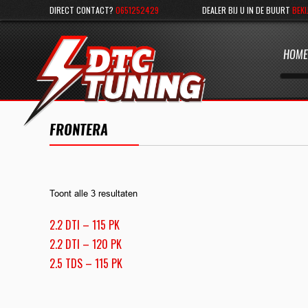
DIRECT CONTACT?
0651252429
DEALER BIJ U IN DE BUURT
BEKI
HOME
FRONTERA
Toont alle 3 resultaten
2.2 DTI – 115 PK
2.2 DTI – 120 PK
2.5 TDS – 115 PK