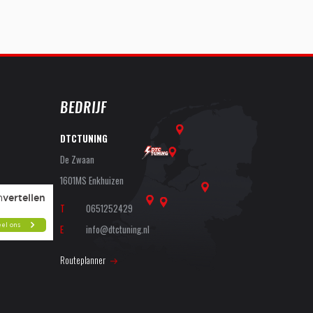
BEDRIJF
DTCTUNING
De Zwaan
1601MS Enkhuizen
T
0651252429
E
info@dtctuning.nl
Routeplanner