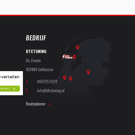
BEDRIJF
DTCTUNING
De Zwaan
1601MS Enkhuizen
T
0651252429
E
info@dtctuning.nl
Routeplanner