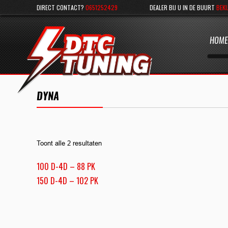
DIRECT CONTACT?
0651252429
DEALER BIJ U IN DE BUURT
BEKI
HOME
DYNA
Toont alle 2 resultaten
100 D-4D – 88 PK
150 D-4D – 102 PK