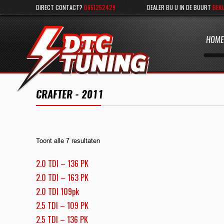
DIRECT CONTACT?
0651252429
DEALER BIJ U IN DE BUURT
BEKI
HOME
CRAFTER - 2011
Toont alle 7 resultaten
2.0 TDI – 136 PK
2.0 TDI – 163 PK
2.0 TDI 109pk
2.5 TDI – 109 PK
2.5 TDI – 136 PK