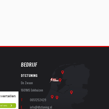
BEDRIJF
DTCTUNING
De Zwaan
1601MS Enkhuizen
T
0651252429
E
info@dtctuning.nl