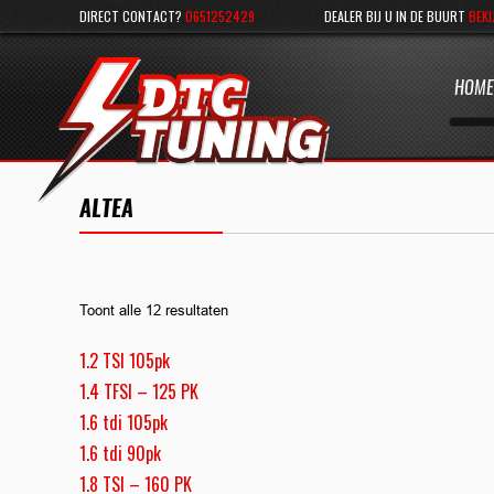
DIRECT CONTACT?
0651252429
DEALER BIJ U IN DE BUURT
BEKI
HOME
ALTEA
Toont alle 12 resultaten
1.2 TSI 105pk
1.4 TFSI – 125 PK
1.6 tdi 105pk
1.6 tdi 90pk
1.8 TSI – 160 PK