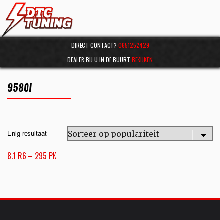
DIRECT CONTACT?
0651252429
DEALER BIJ U IN DE BUURT
BEKIJKEN
9580I
Enig resultaat
8.1 R6 – 295 PK