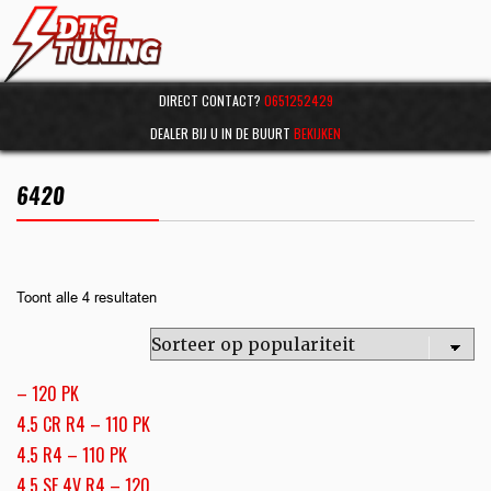
DIRECT CONTACT?
0651252429
DEALER BIJ U IN DE BUURT
BEKIJKEN
6420
Toont alle 4 resultaten
– 120 PK
4.5 CR R4 – 110 PK
4.5 R4 – 110 PK
4.5 SE 4V R4 – 120