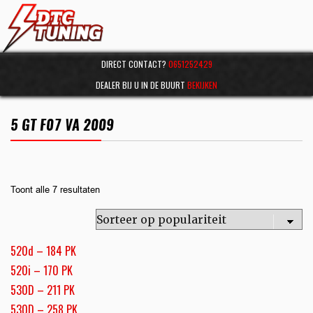
DIRECT CONTACT?
0651252429
DEALER BIJ U IN DE BUURT
BEKIJKEN
5 GT F07 VA 2009
Toont alle 7 resultaten
520d – 184 PK
520i – 170 PK
530D – 211 PK
530D – 258 PK