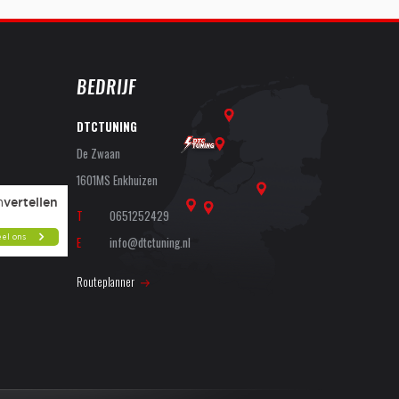
BEDRIJF
DTCTUNING
De Zwaan
1601MS Enkhuizen
T
0651252429
E
info@dtctuning.nl
Routeplanner