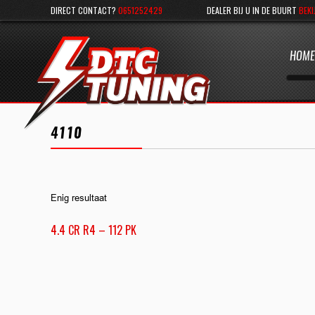
DIRECT CONTACT?
0651252429
DEALER BIJ U IN DE BUURT
BEKI
HOME
4110
Enig resultaat
4.4 CR R4 – 112 PK