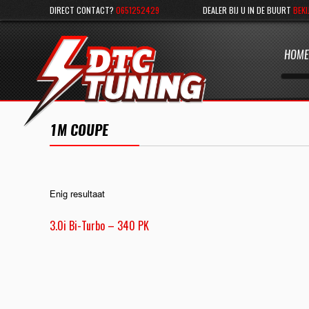
DIRECT CONTACT?
0651252429
DEALER BIJ U IN DE BUURT
BEKI
HOME
1M COUPE
Enig resultaat
3.0i Bi-Turbo – 340 PK