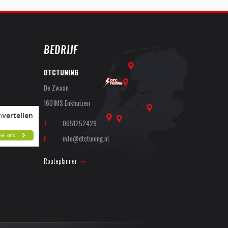
BEDRIJF
DTCTUNING
De Zwaan
1601MS Enkhuizen
T
0651252429
E
info@dtctuning.nl
Routeplanner