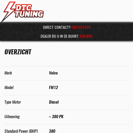
DIRECT CONTACT?
0651252429
DEALER BIJ U IN DE BUURT
BEKIJKEN
OVERZICHT
Merk
Volvo
Model
FM12
Type Motor
Diesel
Uitvoering
– 380 PK
Standard Power (BHP)
380