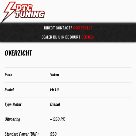
DIRECT CONTACT?
0651252429
DEALER BIJ U IN DE BUURT
BEKIJKEN
OVERZICHT
Merk
Volvo
Model
FH16
Type Motor
Diesel
Uitvoering
– 550 PK
Standard Power (BHP)
550