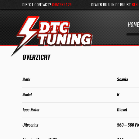
DIRECT CONTACT?
0651252429
DEALER BIJ U IN DE BUURT
BEKI
HOME
OVERZICHT
Merk
Scania
Model
R
Type Motor
Diesel
Uitvoering
560 – 560 P