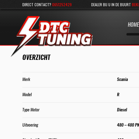
DIRECT CONTACT?
0651252429
DEALER BIJ U IN DE BUURT
BEKI
HOME
OVERZICHT
Merk
Scania
Model
R
Type Motor
Diesel
Uitvoering
480 – 480 P