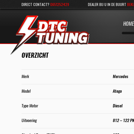
DIRECT CONTACT?
0651252429
DEALER BIJ U IN DE BUURT
BEKI
HOME
OVERZICHT
Merk
Mercedes
Model
Atego
Type Motor
Diesel
Uitvoering
812 – 122 P