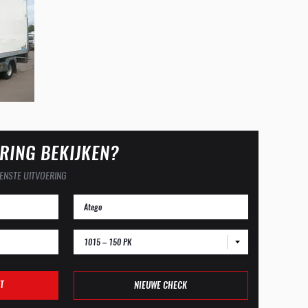
RING BEKIJKEN?
ENSTE UITVOERING
1015 – 150 PK
T
NIEUWE CHECK