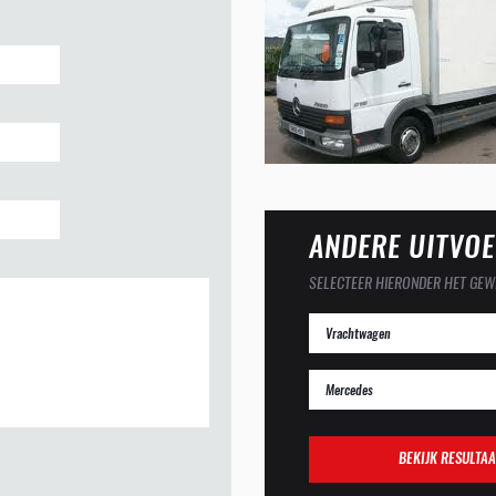
ANDERE UITVOE
SELECTEER HIERONDER HET GEW
BEKIJK RESULTAA