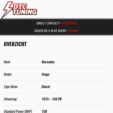
DIRECT CONTACT?
0651252429
DEALER BIJ U IN DE BUURT
BEKIJKEN
OVERZICHT
Merk
Mercedes
Model
Atego
Type Motor
Diesel
Uitvoering
1015 – 150 PK
Standard Power (BHP)
150